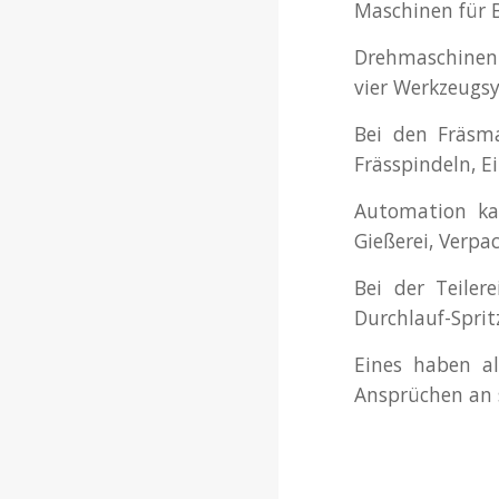
Maschinen für Be
Drehmaschinen 
vier Werkzeugs
Bei den Fräsma
Frässpindeln, E
Automation kan
Gießerei, Verp
Bei der Teile
Durchlauf-Spri
Eines haben a
Ansprüchen an s