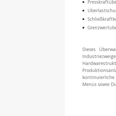
Presskraftü
Überlastschu
Schließkraftk
Grenzwertübe
Dieses Überw
Industriezweig
Hardwarestrukt
Produktionsanl
kontinuierlich
Menüs sowie Di